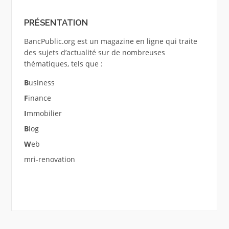
PRÉSENTATION
BancPublic.org est un magazine en ligne qui traite
des sujets d’actualité sur de nombreuses
thématiques, tels que :
B
usiness
F
inance
I
mmobilier
B
log
W
eb
mri-renovation