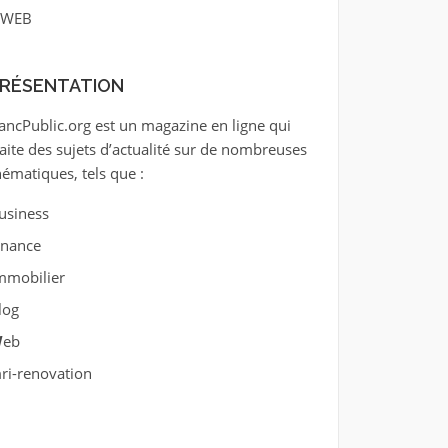
WEB
RÉSENTATION
ancPublic.org est un magazine en ligne qui
raite des sujets d’actualité sur de nombreuses
hématiques, tels que :
usiness
inance
mmobilier
log
W
eb
ri-renovation