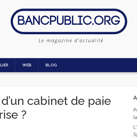
LIER
WEB
BLOG
d’un cabinet de paie
A
P
ise ?
l
L
S