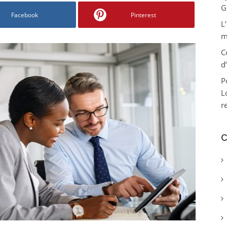
G
Facebook
Pinterest
L
m
C
d
P
L
r
C